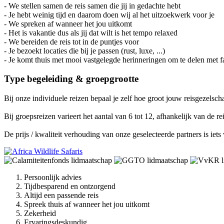
- We stellen samen de reis samen die jij in gedachte hebt
- Je hebt weinig tijd en daarom doen wij al het uitzoekwerk voor je
- We spreken af wanneer het jou uitkomt
- Het is vakantie dus als jij dat wilt is het tempo relaxed
- We bereiden de reis tot in de puntjes voor
- Je bezoekt locaties die bij je passen (rust, luxe, ...)
- Je komt thuis met mooi vastgelegde herinneringen om te delen met f
Type begeleiding & groepgrootte
Bij onze individuele reizen bepaal je zelf hoe groot jouw reisgezelschap
Bij groepsreizen varieert het aantal van 6 tot 12, afhankelijk van de reis
De prijs / kwaliteit verhouding van onze geselecteerde partners is iet
Persoonlijk advies
Tijdbesparend en ontzorgend
Altijd een passende reis
Spreek thuis af wanneer het jou uitkomt
Zekerheid
Ervaringsdeskundig