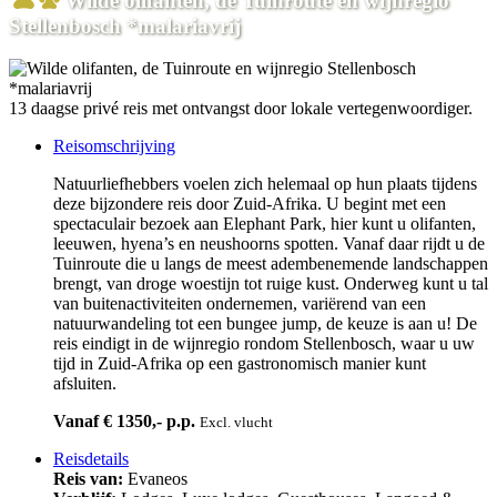
Wilde olifanten, de Tuinroute en wijnregio
Stellenbosch *malariavrij
13 daagse privé reis met ontvangst door lokale vertegenwoordiger.
Reisomschrijving
Natuurliefhebbers voelen zich helemaal op hun plaats tijdens
deze bijzondere reis door Zuid-Afrika. U begint met een
spectaculair bezoek aan Elephant Park, hier kunt u olifanten,
leeuwen, hyena’s en neushoorns spotten. Vanaf daar rijdt u de
Tuinroute die u langs de meest adembenemende landschappen
brengt, van droge woestijn tot ruige kust. Onderweg kunt u tal
van buitenactiviteiten ondernemen, variërend van een
natuurwandeling tot een bungee jump, de keuze is aan u! De
reis eindigt in de wijnregio rondom Stellenbosch, waar u uw
tijd in Zuid-Afrika op een gastronomisch manier kunt
afsluiten.
Vanaf € 1350,- p.p.
Excl. vlucht
Reisdetails
Reis van:
Evaneos