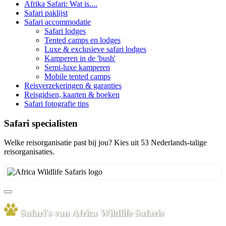
Afrika Safari: Wat is....
Safari paklijst
Safari accommodatie
Safari lodges
Tented camps en lodges
Luxe & exclusieve safari lodges
Kamperen in de 'bush'
Semi-luxe kamperen
Mobile tented camps
Reisverzekeringen & garanties
Reisgidsen, kaarten & boeken
Safari fotografie tips
Safari specialisten
Welke reisorganisatie past bij jou? Kies uit 53 Nederlands-talige
reisorganisaties.
Safari's van Africa Wildlife Safaris