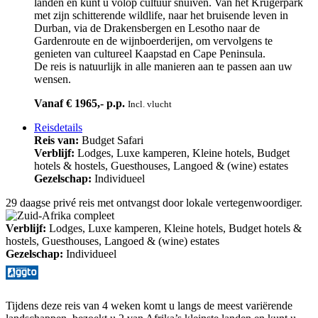
landen en kunt u volop cultuur snuiven. Van het Krugerpark
met zijn schitterende wildlife, naar het bruisende leven in
Durban, via de Drakensbergen en Lesotho naar de
Gardenroute en de wijnboerderijen, om vervolgens te
genieten van cultureel Kaapstad en Cape Peninsula.
De reis is natuurlijk in alle manieren aan te passen aan uw
wensen.
Vanaf € 1965,- p.p.
Incl. vlucht
Reisdetails
Reis van:
Budget Safari
Verblijf:
Lodges, Luxe kamperen, Kleine hotels, Budget
hotels & hostels, Guesthouses, Langoed & (wine) estates
Gezelschap:
Individueel
29 daagse privé reis met ontvangst door lokale vertegenwoordiger.
Verblijf:
Lodges, Luxe kamperen, Kleine hotels, Budget hotels &
hostels, Guesthouses, Langoed & (wine) estates
Gezelschap:
Individueel
Tijdens deze reis van 4 weken komt u langs de meest variërende