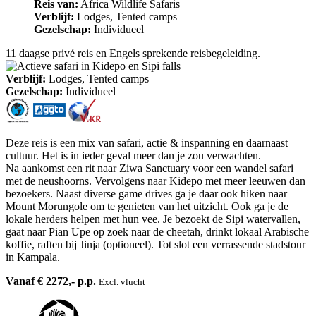
Reis van:
Africa Wildlife Safaris
Verblijf:
Lodges, Tented camps
Gezelschap:
Individueel
11 daagse privé reis en Engels sprekende reisbegeleiding.
Verblijf:
Lodges, Tented camps
Gezelschap:
Individueel
Deze reis is een mix van safari, actie & inspanning en daarnaast
cultuur. Het is in ieder geval meer dan je zou verwachten.
Na aankomst een rit naar Ziwa Sanctuary voor een wandel safari
met de neushoorns. Vervolgens naar Kidepo met meer leeuwen dan
bezoekers. Naast diverse game drives ga je daar ook hiken naar
Mount Morungole om te genieten van het uitzicht. Ook ga je de
lokale herders helpen met hun vee. Je bezoekt de Sipi watervallen,
gaat naar Pian Upe op zoek naar de cheetah, drinkt lokaal Arabische
koffie, raften bij Jinja (optioneel). Tot slot een verrassende stadstour
in Kampala.
Vanaf € 2272,- p.p.
Excl. vlucht