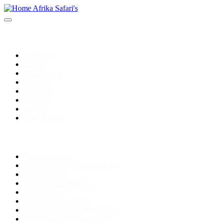
Bestemmingen
Botswana
Kenia
Madagaskar
Namibië
Oeganda
Tanzania
Zambia
Zuid-Afrika
Safari informatie
Reisorganisaties
Goedkope safari's naar Afrika
Safari prijzen
Afrika Safari: Wat is....
Safari paklijst
Safari accommodatie
Reisverzekeringen & garanties
Reisgidsen, kaarten & boeken