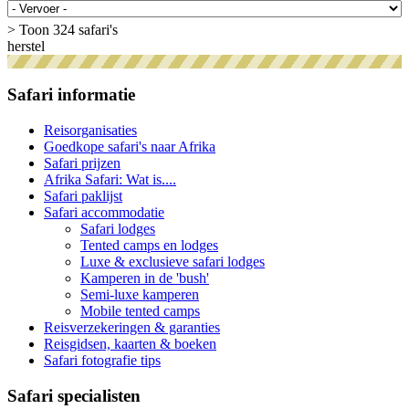
> Toon 324 safari's
herstel
Safari informatie
Reisorganisaties
Goedkope safari's naar Afrika
Safari prijzen
Afrika Safari: Wat is....
Safari paklijst
Safari accommodatie
Safari lodges
Tented camps en lodges
Luxe & exclusieve safari lodges
Kamperen in de 'bush'
Semi-luxe kamperen
Mobile tented camps
Reisverzekeringen & garanties
Reisgidsen, kaarten & boeken
Safari fotografie tips
Safari specialisten