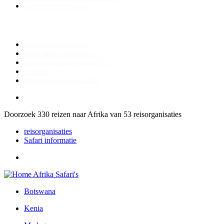
Safari fotografie tips
Over safari-planner.com
Over het reisaanbod
Over safari-planner.com
Reisorganisatie aanmelden
Contact
Inloggen reisorganisatie
Doorzoek
330
reizen naar Afrika van
53
reisorganisaties
reisorganisaties
Safari informatie
Botswana
Kenia