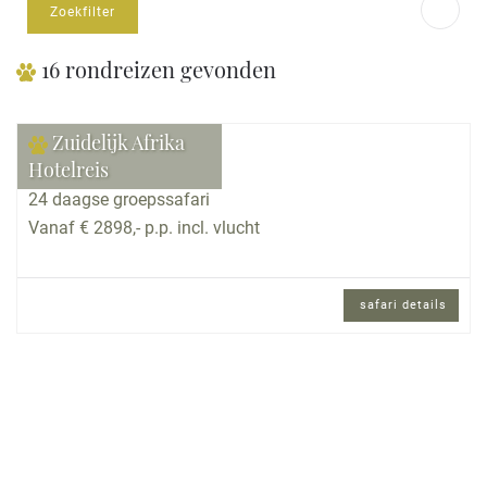
Zoekfilter
16 rondreizen gevonden
Zuidelijk Afrika
Hotelreis
24 daagse groepssafari
Vanaf € 2898,- p.p. incl. vlucht
safari details
24 daagse groepssafari met Nederlands
gezelschap en Engels sprekende
reisbegeleiding.
Reisomschrijving