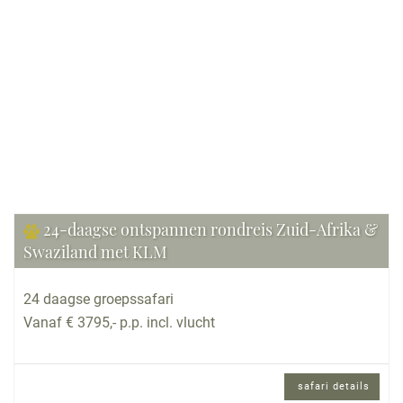
Bekijk reis
24-daagse ontspannen rondreis Zuid-Afrika &
Swaziland met KLM
24 daagse groepssafari
Vanaf € 3795,- p.p. incl. vlucht
safari details