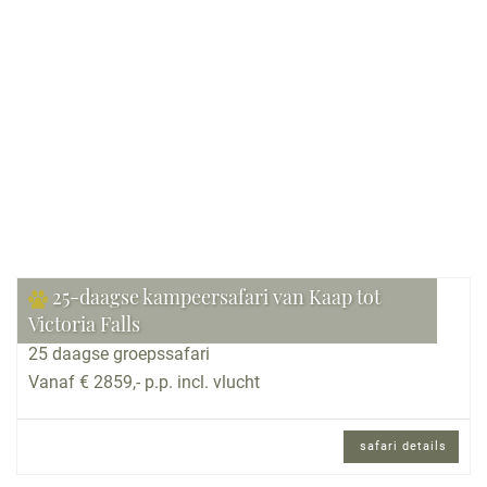
Bekijk reis
25-daagse kampeersafari van Kaap tot
Victoria Falls
25 daagse groepssafari
Vanaf € 2859,- p.p. incl. vlucht
safari details