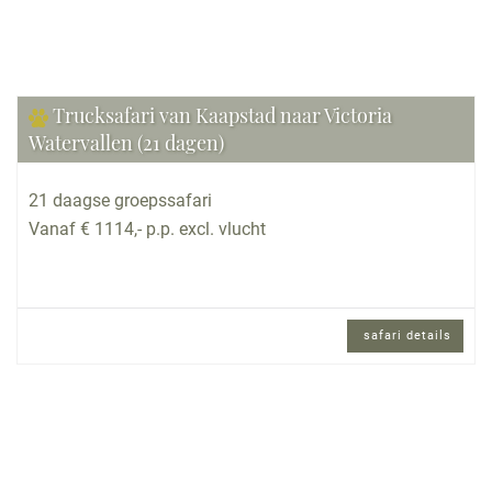
Trucksafari van Kaapstad naar Victoria
Watervallen (21 dagen)
21 daagse groepssafari
Vanaf € 1114,- p.p. excl. vlucht
safari details
21 daagse groepssafari met internationaal
gezelschap en Engels sprekende
reisbegeleiding.