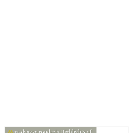
Reisdetails
Reis van:
Venture Travels
Verblijf:
Kamperen, Budget hotels & hostels
Gezelschap:
Max. 25
Bekijk reis
17-daagse rondreis Highlights of