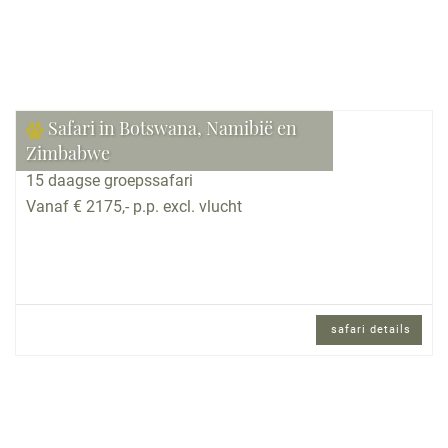
Safari in Botswana, Namibië en
Zimbabwe
15 daagse groepssafari
Vanaf € 2175,- p.p. excl. vlucht
safari details
15 daagse groepssafari met internationaal
gezelschap en Engels sprekende
reisbegeleiding.