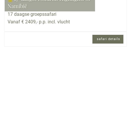
Namibië
17 daagse groepssafari
Vanaf € 2409,- p.p. incl. vlucht
safari details
17 daagse groepssafari met Nederlands
gezelschap en Nederlands sprekende
reisbegeleiding.
Reisomschrijving
In Windhoek maken we kennis met de
Nederlands-/Afrikaanssprekende reisleiding/
chauffeur, die ons de komende dagen de mooiste
plekjes van Namibië laat zien. Denk aan de
magische Kalahari, de Fish River Canyon,