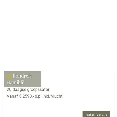
Bekijk reis
Rondreis
Namibië
20 daagse groepssafari
Vanaf € 2598,- p.p. incl. vlucht
safari details