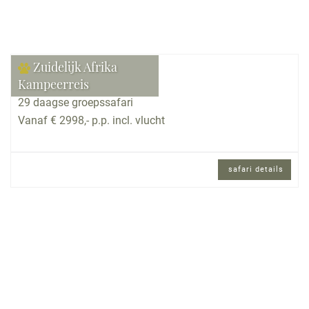
Zuidelijk Afrika
Kampeerreis
29 daagse groepssafari
Vanaf € 2998,- p.p. incl. vlucht
safari details
29 daagse groepssafari met Nederlands
gezelschap en Engels sprekende
reisbegeleiding.
Reisomschrijving
Deze rondreis door Zuid-Afrika, Botswana,
Namibië en Zimbabwe biedt een ongeëvenaarde