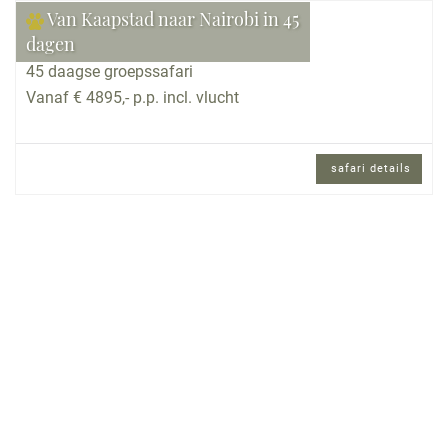
Van Kaapstad naar Nairobi in 45
dagen
45 daagse groepssafari
Vanaf € 4895,- p.p. incl. vlucht
safari details
45 daagse groepssafari met internationaal
gezelschap en Engels sprekende
reisbegeleiding.
Reisomschrijving
Maak kennis met de fascinerende natuur en
hartelijk bevolking in verschillende Afrikaanse
landen die tussen Kaapstad en Nairobi liggen.
Reis van de Tafelberg in Zuid-Afrika via Namibië
met de grootse Fish River canyon, de zandduinen