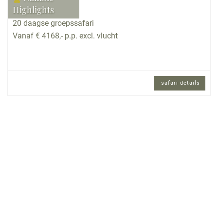
Highlights
20 daagse groepssafari
Vanaf € 4168,- p.p. excl. vlucht
safari details
20 daagse groepssafari met Nederlands
gezelschap en Engels sprekende
reisbegeleiding.
Reisomschrijving
Geniet van een comfortabele groepsreis door
Namibië in een kleine groep van maximaal 10
personen. Bezoek alle hoogtepunten in een rustig
reistempo. Want zo ziet, beleeft en geniet u meer!