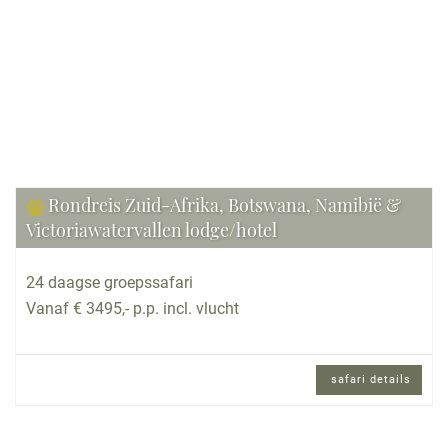
Bekijk reis
Rondreis Zuid-Afrika, Botswana, Namibië &
Victoriawatervallen lodge/hotel
24 daagse groepssafari
Vanaf € 3495,- p.p. incl. vlucht
safari details