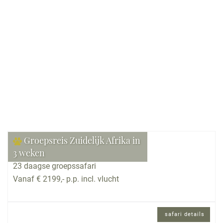
Bekijk reis
Groepsreis Zuidelijk Afrika in
3 weken
23 daagse groepssafari
Vanaf € 2199,- p.p. incl. vlucht
safari details