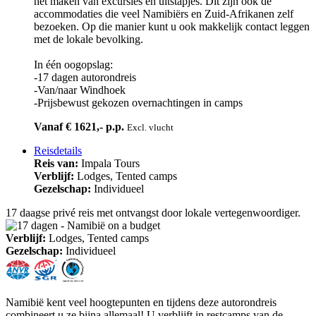
het maken van excursies en uitstapjes. Dit zijn ook de
accommodaties die veel Namibiërs en Zuid-Afrikanen zelf
bezoeken. Op die manier kunt u ook makkelijk contact leggen
met de lokale bevolking.
In één oogopslag:
-17 dagen autorondreis
-Van/naar Windhoek
-Prijsbewust gekozen overnachtingen in camps
Vanaf € 1621,- p.p.
Excl. vlucht
Reisdetails
Reis van:
Impala Tours
Verblijf:
Lodges, Tented camps
Gezelschap:
Individueel
17 daagse privé reis met ontvangst door lokale vertegenwoordiger.
Verblijf:
Lodges, Tented camps
Gezelschap:
Individueel
Namibië kent veel hoogtepunten en tijdens deze autorondreis
combineert u ze bijna allemaal! U verblijft in restcamps van de