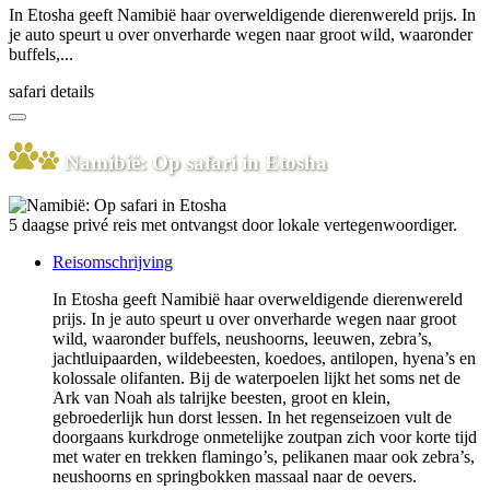
In Etosha geeft Namibië haar overweldigende dierenwereld prijs. In
je auto speurt u over onverharde wegen naar groot wild, waaronder
buffels,...
safari details
Namibië: Op safari in Etosha
5 daagse privé reis met ontvangst door lokale vertegenwoordiger.
Reisomschrijving
In Etosha geeft Namibië haar overweldigende dierenwereld
prijs. In je auto speurt u over onverharde wegen naar groot
wild, waaronder buffels, neushoorns, leeuwen, zebra’s,
jachtluipaarden, wildebeesten, koedoes, antilopen, hyena’s en
kolossale olifanten. Bij de waterpoelen lijkt het soms net de
Ark van Noah als talrijke beesten, groot en klein,
gebroederlijk hun dorst lessen. In het regenseizoen vult de
doorgaans kurkdroge onmetelijke zoutpan zich voor korte tijd
met water en trekken flamingo’s, pelikanen maar ook zebra’s,
neushoorns en springbokken massaal naar de oevers.