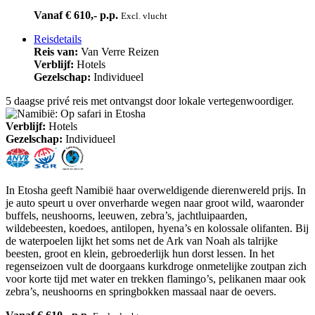
Vanaf € 610,- p.p.
Excl. vlucht
Reisdetails
Reis van:
Van Verre Reizen
Verblijf:
Hotels
Gezelschap:
Individueel
5 daagse privé reis met ontvangst door lokale vertegenwoordiger.
Verblijf:
Hotels
Gezelschap:
Individueel
In Etosha geeft Namibië haar overweldigende dierenwereld prijs. In
je auto speurt u over onverharde wegen naar groot wild, waaronder
buffels, neushoorns, leeuwen, zebra’s, jachtluipaarden,
wildebeesten, koedoes, antilopen, hyena’s en kolossale olifanten. Bij
de waterpoelen lijkt het soms net de Ark van Noah als talrijke
beesten, groot en klein, gebroederlijk hun dorst lessen. In het
regenseizoen vult de doorgaans kurkdroge onmetelijke zoutpan zich
voor korte tijd met water en trekken flamingo’s, pelikanen maar ook
zebra’s, neushoorns en springbokken massaal naar de oevers.