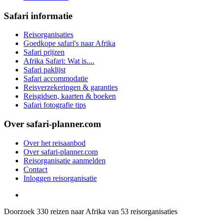
Safari informatie
Reisorganisaties
Goedkope safari's naar Afrika
Safari prijzen
Afrika Safari: Wat is....
Safari paklijst
Safari accommodatie
Reisverzekeringen & garanties
Reisgidsen, kaarten & boeken
Safari fotografie tips
Over safari-planner.com
Over het reisaanbod
Over safari-planner.com
Reisorganisatie aanmelden
Contact
Inloggen reisorganisatie
Doorzoek
330
reizen naar Afrika van
53
reisorganisaties