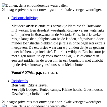
21 daagse privé reis met ontvangst door lokale vertegenwoordiger.
Reisomschrijving
Met deze afwisselende reis bezoek je Namibië én Botswana
in 3 weken. Een desolaat woestijnlandschap versus waterrijke
safariparken in Botswana en de Victoria Falls. In drie weken
reis je langs de highlights van beide landen, afgewisseld door
minder toeristische plekken die je reis in onze ogen iets extra’s
meegeven. De excursies waarvan wij vinden dat je ze gedaan
moet hebben, zijn inclusief. Door het wildpark Etosha stuur je
met eigen huurauto op zoek naar de Big 5. Je overnacht in
een tent midden in de woestijn, in een bungalow met uitzicht
op de rivier, knusse guesthouses en kleien hutten.
Vanaf € 2798,- p.p.
Excl. vlucht
Reisdetails
Reis van:
Riksja Travel
Verblijf:
Lodges, Tented camps, Kleine hotels, Guesthouses
Gezelschap:
Individueel
21 daagse privé reis met ontvangst door lokale vertegenwoordiger.