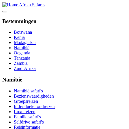
Bestemmingen
Botswana
Kenia
Madagaskar
Namibië
Oeganda
Tanzania
Zambia
Zuid-Afrika
Namibië
Namibië safari's
Bezienswaardigheden
Groepsreizen
Individuele rondreizen
Luxe reizen
Familie safari's
Selfdrive safari's
Reisinformatie