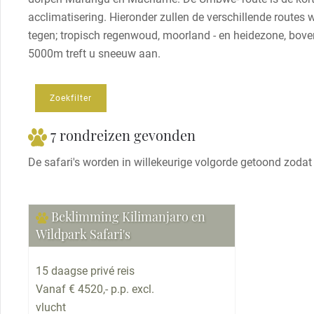
acclimatisering. Hieronder zullen de verschillende route
tegen; tropisch regenwoud, moorland - en heidezone, bov
5000m treft u sneeuw aan.
Zoekfilter
7 rondreizen gevonden
De safari's worden in willekeurige volgorde getoond zodat
Beklimming Kilimanjaro en
Wildpark Safari's
15 daagse privé reis
Vanaf € 4520,- p.p. excl.
vlucht