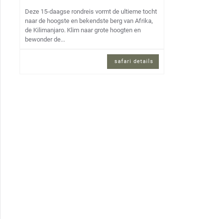
Deze 15-daagse rondreis vormt de ultieme tocht
naar de hoogste en bekendste berg van Afrika,
de Kilimanjaro. Klim naar grote hoogten en
bewonder de...
safari details
15 daagse privé reis en Engels
sprekende reisbegeleiding.
Verblijf:
Lodges,
Tented camps,
Hotels
Gezelschap:
Individueel