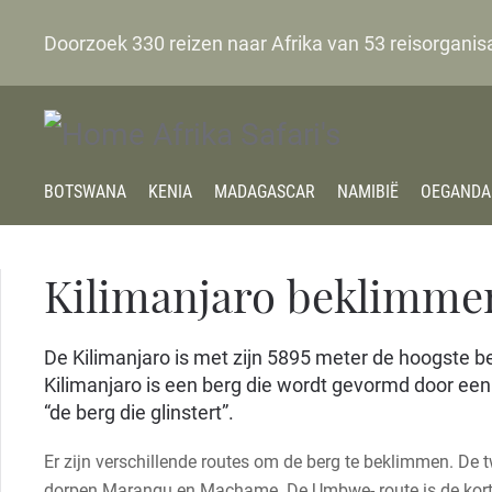
Doorzoek
330
reizen naar Afrika van
53
reisorganis
BOTSWANA
KENIA
MADAGASCAR
NAMIBIË
OEGANDA
Kilimanjaro beklimme
De Kilimanjaro is met zijn 5895 meter de hoogste be
Kilimanjaro is een berg die wordt gevormd door een
“de berg die glinstert”.
Er zijn verschillende routes om de berg te beklimmen. De
dorpen Marangu en Machame. De Umbwe- route is de kortste 