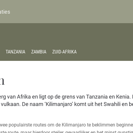
aties
TANZANIA
ZAMBIA
ZUID-AFRIKA
n
rg van Afrika en ligt op de grens van Tanzania en Kenia.
 vulkaan. De naam ‘Kilimanjaro’ komt uit het Swahili en 
 twee populairste routes om de Kilimanjaro te beklimmen beginne
route, maar hierdoor steiler, gevaarlijker en het minst gunsti