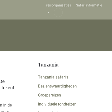
reisorganisaties
Safari informatie
Tanzania
Tanzania safari's
 De
Bezienswaardigheden
betekent
Groepsreizen
Individuele rondreizen
n in de
g voor