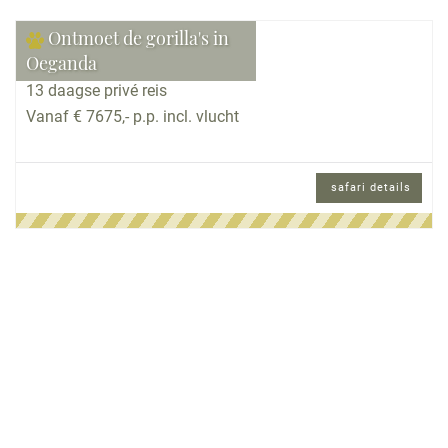
Ontmoet de gorilla's in
Oeganda
13 daagse privé reis
Vanaf € 7675,- p.p. incl. vlucht
safari details
13 daagse privé reis met ontvangst door lokale
vertegenwoordiger.
Reisomschrijving
Gorillatrekkings door schitterende wouden,
chimpansees in hun natuurlijke habitat en
prachtige, ongerepte natuur: deze reis zal u het
echte wildernisgevoel geven. Maak kennis met dit