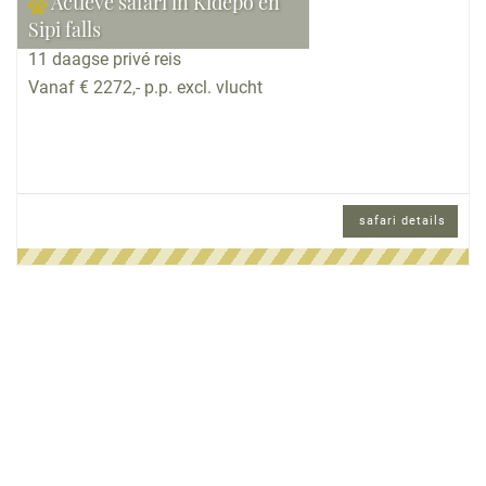
Actieve safari in Kidepo en
Sipi falls
11 daagse privé reis
Vanaf € 2272,- p.p. excl. vlucht
safari details
11 daagse privé reis en Engels sprekende
reisbegeleiding.
Reisomschrijving
Deze reis is een mix van safari, actie &
inspanning en daarnaast cultuur. Het is in ieder
geval meer dan je zou verwachten.
Na aankomst een rit naar Ziwa Sanctuary voor