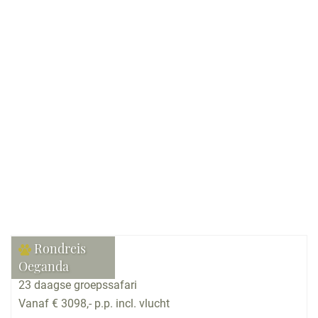
Kamperen, Hotels, Kleine hotels, Budget hotels &
hostels, Guesthouses
Gezelschap:
Individueel
Bekijk reis
Rondreis
Oeganda
23 daagse groepssafari
Vanaf € 3098,- p.p. incl. vlucht