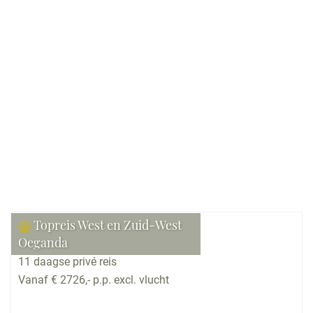
Bekijk reis
Topreis West en Zuid-West
Oeganda
11 daagse privé reis
Vanaf € 2726,- p.p. excl. vlucht