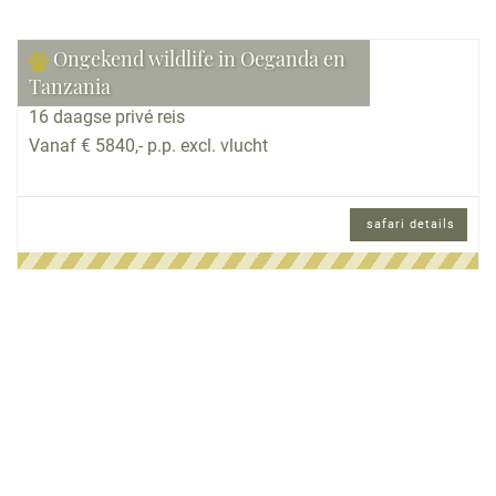
Ongekend wildlife in Oeganda en
Tanzania
16 daagse privé reis
Vanaf € 5840,- p.p. excl. vlucht
safari details
16 daagse privé reis en Nederlands sprekende
reisbegeleiding.
Reisomschrijving
Tijdens deze 16-daagse privé-safari beleeft u het
beste van Oost-Afrika! U reist van Lake Victoria
naar de tropische regenwouden in Oeganda om