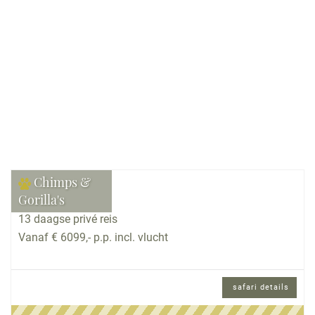
Bekijk reis
Chimps &
Gorilla's
13 daagse privé reis
Vanaf € 6099,- p.p. incl. vlucht
safari details