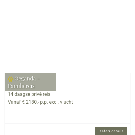
Bekijk reis
Oeganda -
Familiereis
14 daagse privé reis
Vanaf € 2180,- p.p. excl. vlucht
safari details