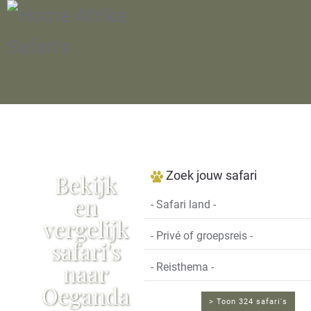
Zoek jouw safari
Bekijk
en
vergelijk
safari's
naar
Oeganda
> Toon 324 safari's