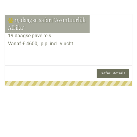
19 daagse safari "Avontuurlijk
Afrika"
19 daagse privé reis
Vanaf € 4600,- p.p. incl. vlucht
safari details
19 daagse privé reis en Engels sprekende
reisbegeleiding.
Reisomschrijving
Deze uitgebreide en gevarieerde rondreis ervaart
u pas echt Uganda en Rwanda, ook wel de parel